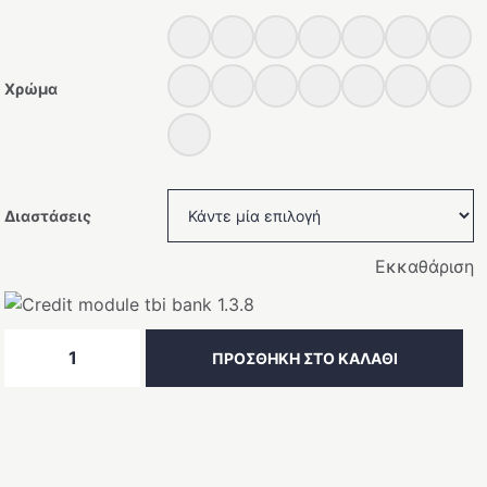
Χρώμα
Διαστάσεις
Εκκαθάριση
Τουαλέτα
ΠΡΟΣΘΉΚΗ ΣΤΟ ΚΑΛΆΘΙ
1συρτάρι
-1κενό
-
ξύλινο
πόδι