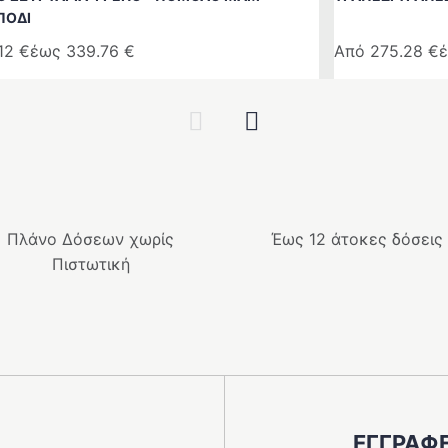
ΠΌΔΙ
.12
€
έως
339.76
€
Από
275.28
€
Αυτό
το
Previous
Next
προϊόν
έχει
ές
πολλαπλές
ές.
παραλλαγές.
Οι
Πλάνο Δόσεων χωρίς
Έως 12 άτοκες δόσεις
επιλογές
Πιστωτική
μπορούν
να
ν
επιλεγούν
στη
σελίδα
του
ς
προϊόντος
ΕΓΓΡΑΦΕ