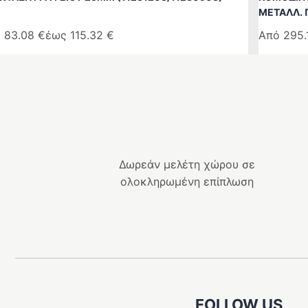
ΜΕΤΑΛΛ. 
ό
83.08
€
έως
115.32
€
Από
295
ό
Αυτό
το
ϊόν
προϊόν
ι
έχει
λαπλές
πολλαπλ
αλλαγές.
παραλλαγ
Οι
Δωρεάν μελέτη χώρου σε
λογές
επιλογές
ολοκληρωμένη επίπλωση
ρούν
μπορούν
να
λεγούν
επιλεγού
στη
ίδα
σελίδα
του
ϊόντος
προϊόντο
FOLLOW US