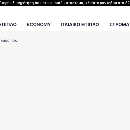
ΗΣ ΚΡΕΒΑΤΙΟΥ
λύτερη εξυπηρέτηση σας στο φυσικό κατάστημα, κλείστε ραντεβού στο 2
Γραφείου
 ΕΠΙΠΛΟ
ECONOMY
ΠΑΙΔΙΚΟ ΕΠΙΠΛΟ
ΣΤΡΩΜΑΤ
ΞΎΛΙΝΟ ΠΌΔΙ