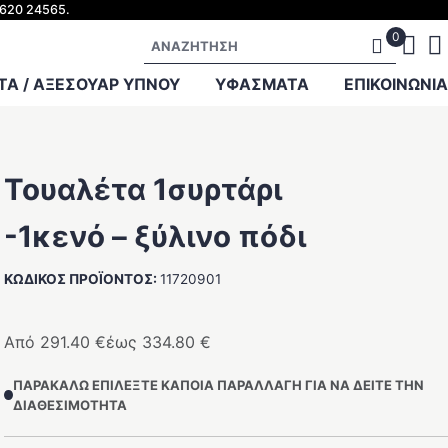
2620 24565.
Αναζήτηση
Α / ΑΞΕΣΟΥΑΡ ΥΠΝΟΥ
ΥΦΑΣΜΑΤΑ
ΕΠΙΚΟΙΝΩΝΊΑ
Τουαλέτα 1συρτάρι
-1κενό – ξύλινο πόδι
ΚΩΔΙΚΌΣ ΠΡΟΪΌΝΤΟΣ:
11720901
Από
291.40
€
έως
334.80
€
ΠΑΡΑΚΑΛΏ ΕΠΙΛΈΞΤΕ ΚΆΠΟΙΑ ΠΑΡΑΛΛΑΓΉ ΓΙΑ ΝΑ ΔΕΊΤΕ ΤΗΝ
ΔΙΑΘΕΣΙΜΌΤΗΤΑ