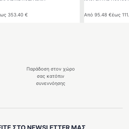
έως
353.40
€
Από
95.48
€
έως
11
Αυτό
το
προϊόν
έχει
πολλαπλές
παραλλαγές.
Οι
Παράδοση στον χώρο
επιλογές
σας κατόπιν
μπορούν
συνεννόησης
να
επιλεγούν
στη
σελίδα
του
προϊόντος
ΊΤΕ ΣΤΟ NEWSLETTER ΜΑΣ