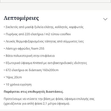
Λεπτομέρειες
• Σκελετός από μασίφ ξυλεία ελάτης, κολλητός, καρφωτός
• Πυρήνας από 220 ελατήρια / m2 τύπου cosiflex
• Λευκός θερμοφιξαρισμένος τάπητας από σύμμικτες ίνες
• Λάστιχο αφρώδες foam 25S
• Βάτα πολυεστερική στην επιφάνεια
• Εξωτερικό ύφασμα Knitted με αντιβακτηριδιακές ιδιότητες
• 672 ελατήρια σε διάσταση 160x200cm
• Ύψος 20cm
• 10 χρόνια εγγύηση
Παράγεται στις επιθυμητές διαστάσεις.
Προτείνουμε να ντύσετε την βάση με φάσα, ύφασμα επιλογής σας
(χρειάζονται για απλή φάσα 2,1 μέτρα ύφασμα).