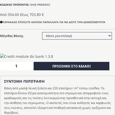
ΚΩΔΙΚΟΣ ΠΡΟΪΟΝΤΟΣ:
BASE-PRIMEBED
Από
354.60
€
έως
703.80
€
ΠΑΡΑΚΑΛΩ ΕΠΙΛΕΞΤΕ ΚΑΠΟΙΑ ΠΑΡΑΛΛΑΓΗ ΓΙΑ ΝΑ ΔΕΙΤΕ ΤΗΝ ΔΙΑΘΕΣΙΜΟΤΗΤΑ
Μέγεθος Βάσης
ΒΑΣΗ
ΠΡΟΣΘΗΚΗ ΣΤΟ ΚΑΛΑΘΙ
Primebed
ποσότητα
ΣΥΝΤΟΜΗ ΠΕΡΙΓΡΑΦΗ
Βάση από μασίφ λευκή ξυλεία και 220 ελατήρια / m² τύπου cosiflex. Τα
ελατήρια δίνουν έξτρα ανατομικότητα στο στρώμα και απορροφούν τους
κραδασμούς και τις πιέσεις λειτουργώντας προσθετικά στην αντοχή και
την αίσθηση του στρώματος. Ο σκελετός που είναι κολλητός και καρφωτός
στις ενώσεις, αποτελεί εξαιρετικά σταθερή κατασκευή χωρίς τριξίματα και
θορύβους.