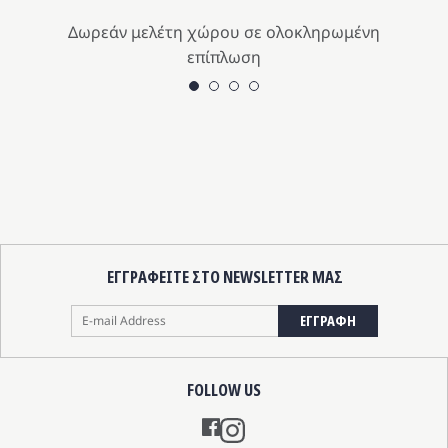
λλαπλές
πολλαπλ
ραλλαγές.
παραλλα
Δωρεάν μελέτη χώρου σε ολοκληρωμένη
Οι
επίπλωση
ιλογές
επιλογές
ορούν
μπορούν
να
ιλεγούν
επιλεγο
η
στη
λίδα
σελίδα
υ
του
οϊόντος
προϊόντ
ΕΓΓΡΑΦΕΙΤΕ ΣΤΟ NEWSLETTER ΜΑΣ
ΕΓΓΡΑΦΗ
FOLLOW US
Instagram