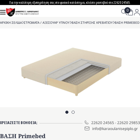
Skip
Για την καλύτερη εξυπηρέτηση σας στο φυσικό κατάστημα, κλείστε ραντεβού στο 22620 24565.
to
content
ΑΡΧΙΚΗ ΣΕΛΙΔΑ
>
ΣΤΡΩΜΑΤΑ / ΑΞΕΣΟΥΑΡ ΥΠΝΟΥ
>
ΒΑΣΗ ΣΤΗΡΙΞΗΣ ΚΡΕΒΑΤΙΟΥ
>
ΒΑΣΗ PRIMEBED
ΧΡΕΙΑΖΕΣΤΕ ΒΟΗΘΕΙΑ;
22620 24565
-
22620 29853
info@karaoulanisepiplo.gr
ΒΑΣΗ Primebed