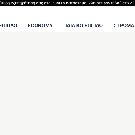
ΗΣ ΚΡΕΒΑΤΙΟΥ
λύτερη εξυπηρέτηση σας στο φυσικό κατάστημα, κλείστε ραντεβού στο 2
Γραφείου
 ΕΠΙΠΛΟ
ECONOMY
ΠΑΙΔΙΚΟ ΕΠΙΠΛΟ
ΣΤΡΩΜΑΤ