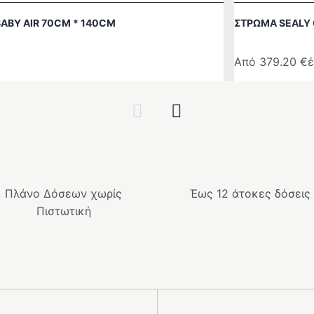
ABY AIR 70CM * 140CM
ΣΤΡΩΜΑ SEALY
Από
379.20
€
Αυτό
το
Previous
Next
προϊόν
έχει
πολλαπλές
παραλλαγές.
Οι
Πλάνο Δόσεων χωρίς
Έως 12 άτοκες δόσεις
επιλογές
Πιστωτική
μπορούν
να
επιλεγούν
στη
σελίδα
του