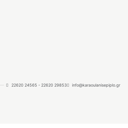
22620 24565
-
22620 29853
info@karaoulanisepiplo.gr