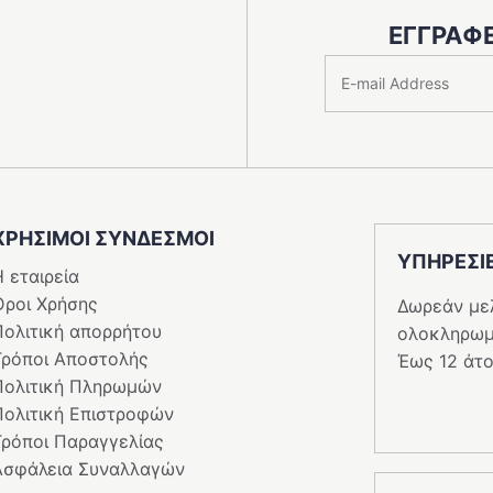
προϊόντος
ΕΓΓΡΑΦΕ
ΧΡΗΣΙΜΟΙ ΣΥΝΔΕΣΜΟΙ
ΥΠΗΡΕΣI
 εταιρεία
Όροι Χρήσης
Δωρεάν με
Πολιτική απορρήτου
ολοκληρωμ
Τρόποι Αποστολής
Έως 12 άτο
Πολιτική Πληρωμών
Πολιτική Επιστροφών
Τρόποι Παραγγελίας
Ασφάλεια Συναλλαγών