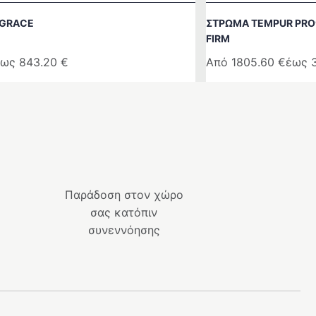
 GRACE
ΣΤΡΩΜΑ TEMPUR PRO
FIRM
έως
843.20
€
Από
1805.60
€
έως
Αυτό
το
προϊόν
έχει
πολλαπλές
παραλλαγές.
Οι
Παράδοση στον χώρο
επιλογές
σας κατόπιν
μπορούν
συνεννόησης
να
επιλεγούν
στη
σελίδα
του