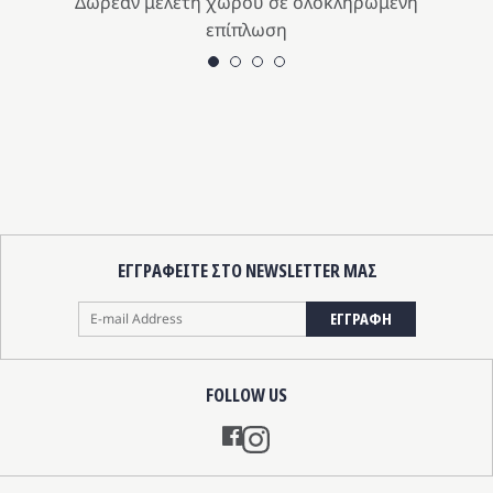
Δωρεάν μελέτη χώρου σε ολοκληρωμένη
Οι
επίπλωση
ιλογές
επιλογές
ορούν
μπορούν
να
ιλεγούν
επιλεγο
η
στη
λίδα
σελίδα
υ
του
οϊόντος
προϊόντ
ΕΓΓΡΑΦΕΙΤΕ ΣΤΟ NEWSLETTER ΜΑΣ
ΕΓΓΡΑΦΗ
FOLLOW US
Instagram