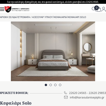
Skip
Για την καλύτερη εξυπηρέτηση σας στο φυσικό κατάστημα, κλείστε ραντεβού στο 22620 24565.
to
content
ΑΡΧΙΚΗ ΣΕΛΙΔΑ
>
ΣΤΡΩΜΑΤΑ / ΑΞΕΣΟΥΑΡ ΥΠΝΟΥ
>
ΚΕΦΑΛΑΡΙΑ
>
ΚΕΦΑΛΑΡΙ SOLO
ΧΡΕΙΑΖΕΣΤΕ ΒΟΗΘΕΙΑ;
22620 24565
-
22620 29853
info@karaoulanisepiplo.gr
Κεφαλάρι Solo