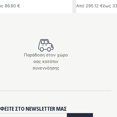
ως
86.80
€
Από
295.12
€
έως
3
Αυτό
το
προϊόν
έχει
πολλαπλές
παραλλαγές.
Οι
Παράδοση στον χώρο
επιλογές
σας κατόπιν
μπορούν
συνεννόησης
να
επιλεγούν
στη
σελίδα
του
προϊόντος
ΑΦΕΊΤΕ ΣΤΟ NEWSLETTER ΜΑΣ