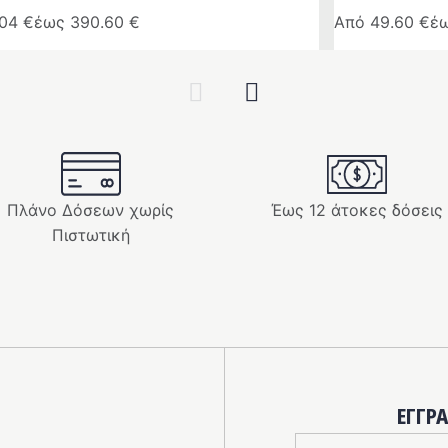
.04
€
έως
390.60
€
Από
49.60
€
έ
Αυτό
το
Previous
Next
προϊόν
έχει
ές
πολλαπλές
ές.
παραλλαγές.
Οι
Πλάνο Δόσεων χωρίς
Έως 12 άτοκες δόσεις
επιλογές
Πιστωτική
μπορούν
να
ν
επιλεγούν
στη
σελίδα
του
ς
προϊόντος
ΕΓΓΡ