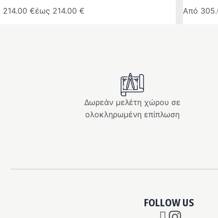
ό
214.00
€
έως
214.00
€
Από
305
ό
Αυτό
το
ϊόν
προϊόν
ι
έχει
λαπλές
πολλαπλ
αλλαγές.
παραλλαγ
Οι
Δωρεάν μελέτη χώρου σε
λογές
επιλογές
ολοκληρωμένη επίπλωση
ρούν
μπορούν
να
λεγούν
επιλεγού
στη
ίδα
σελίδα
του
ϊόντος
προϊόντο
FOLLOW US
Instagram