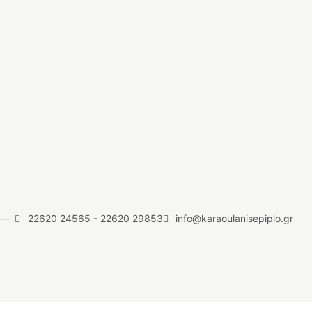
22620 24565
-
22620 29853
info@karaoulanisepiplo.gr