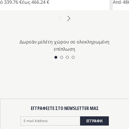
πό
339.76
€
έως
466.24
€
Από
48
τό
Αυτό
το
Previous
Next
οϊόν
προϊόν
ι
έχει
λλαπλές
πολλαπλ
ραλλαγές.
παραλλα
Δωρεάν μελέτη χώρου σε ολοκληρωμένη
Οι
επίπλωση
ιλογές
επιλογές
ορούν
μπορούν
να
ιλεγούν
επιλεγο
η
στη
λίδα
σελίδα
υ
του
οϊόντος
προϊόντ
ΕΓΓΡΑΦΕΙΤΕ ΣΤΟ NEWSLETTER ΜΑΣ
ΕΓΓΡΑΦΗ