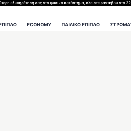
ΗΣ ΚΡΕΒΑΤΙΟΥ
λύτερη εξυπηρέτηση σας στο φυσικό κατάστημα, κλείστε ραντεβού στο 2
Γραφείου
 ΕΠΙΠΛΟ
ECONOMY
ΠΑΙΔΙΚΟ ΕΠΙΠΛΟ
ΣΤΡΩΜΑΤ